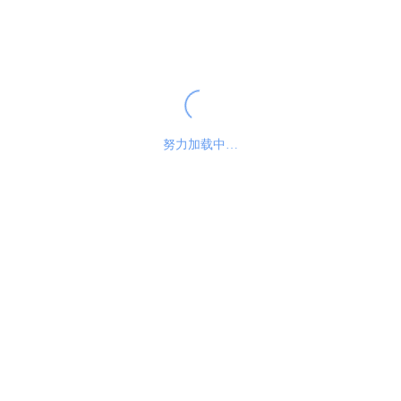
课件相关帮助
离线课件使用指南
系统信息检测
常用软件下载
努力加载中…
首页无法显示
无法正常听课
关于我们
媒体关注
合作推广
意见反馈
联系方式
诚聘英才