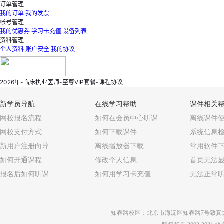
订单管理
我的订单
我的发票
帐号管理
我的优惠券
学习卡充值
设备列表
资料管理
个人资料
账户安全
我的协议
2026年-临床执业医师-至尊VIP套餐-课程协议
新学员导航
在线学习帮助
课件相关
网校报名流程
如何在会员中心听课
离线课件
网校支付方式
如何下载课件
系统信息
新用户注册向导
离线播放器下载
常用软件
如何开通课程
修改个人信息
首页无法
报名后如何听课
如何用学习卡充值
无法正常
知春路校区：北京市海淀区知春路7号致真大