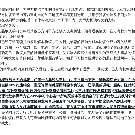
方需要的前提下为甲方提供当年的收费凭证(正规发票)。根据国家相关规定，乙方无法
甲方协议期限内可以查询当前学习进度及课程更新进度，并用于异议处理及学习指导。
将在收到甲方的电话、邮件等消息的3个工作日内，为甲方提供相关的支持；
课程的版权；
礼品纸质学习资料或其他乙方向甲方提供的优惠折让，如有退换情况，乙方有权扣除相
变更、违约责任
时已经仔细阅读并透彻理解本协议，甲方提交信息的行为为对本协议全部内容的认可，
何一方由于不可抗力，如：地震、水灾、台风、战争、疫情、政策调整变化或其他社会
商确定后，协议执行的时间做相应延期。受影响方应尽快将所发生的不可抗力事故的情
于不可抗力形势的解除，并继续履行协议。如果不可抗力阻碍协议的履行超过两年，双
责任；
APP的苹果应用内支付购买的课程，若在应用商店申请了退费，一旦发现，乙方有权停
议权利与义务的规定，任何一方非经法定理由，不得擅自更改、解除和终止协议，在协
总金额30%的违约金，且无论因何种原因解除本协议的，已享受的课程、服务、随赠
额=实际缴费金额-违约金[实际缴费金额30%]-(已学习课时数/总课时数)*实际缴费
课时数参照甲方在APP-学习中心当中所购买的本课程的全部班次课时数进行统计计
方自主研发的大数据在线职业教育营销及学习系统提供。鉴于本协议课程录制上传地（
，应当由双方友好协商解决。如协商不成，双方均可向北京市海淀区人民法院提起诉讼
子签名的形式进行，电子签名中姓名、公章、身份证号、地址等全部制作数据用于电子
止前协议内容双方均可查询以保证对内容等任何改动对方均可发现，确认后对电子签名
律效力。