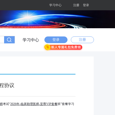
学习中心
注册
|
登录
学习中心
登录
注册
课程协议
师
考试“
2026
年-临床助理医师-至尊VIP套餐
班”套餐学习