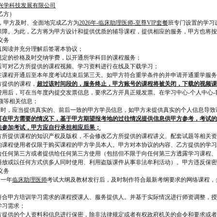
兴学科技发展有限公司
乙方）
，甲方及时、全面地完成乙方为
2026年-临床助理医师-至尊VIP套餐
班专门设置的学习
保障。为此，乙方将为甲方设计和提供优质的辅导课程，提供相应的服务，甲方也将按
义务
真阅读并充分理解后签署本协议；
规定的价格及时交纳学费，以开通所学科目的课程服务；
后可对乙方所提供的课程视频、学习资料进行在线及下载学习；
在课程开通后至本年度考试结束后第三天。如甲方符合重学条件的并申请开通重学服务
方提供的课程，
超过该时间段的，服务终止，甲方账号的课程将被关闭，下载的视频
费用后，可在当年度内提交发票信息，要求乙方开具正规发票。在学习中心-个人中心-
额等相关信息；
议时，应当提供真实的、前后一致的甲方学员信息，如甲方未提供真实的个人信息导致
可在甲方需要的情况下，基于甲方期望报考地的过往情况提供信息供甲方参考，考试的
法参加考试，甲方应自行承担相应后果；
方所提供课程的知识产权及版权，不会修改乙方所提供的课程讲义、配套试题等相关资
的课程使用者仅限于购买课程的甲方学员本人。甲方对本协议的内容、乙方提供的学习
给任何第三方或者提供给任何第三方使用（包括但不限于向任何第三方透露学习课程、
播放或以任何方式供多人同时使用、利用盗版课件从事非法牟利活动）。甲方违反保密
义务
新一年
临床助理医师
考试大纲及教材发行后，及时制作符合最新考纲要求的网络课程，
符合甲方培训学习需求的课程授课人、服务提供人。并基于实际情况进行师资调整，授
学习需求；
方提供的个人资料和信息进行保密，除非法律规定或者有权政府机关的命令和要求或者