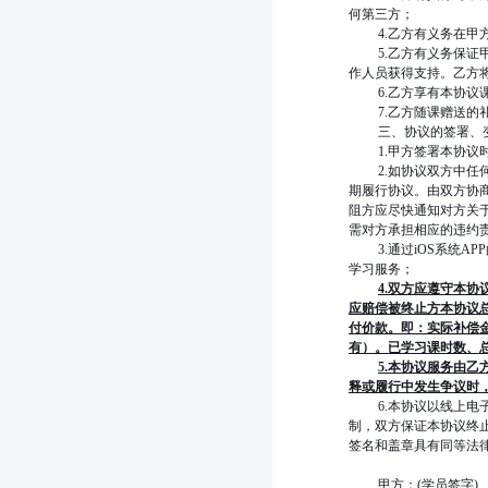
何第三方；
4.
乙方有义务在甲
5.
乙方有义务保证
作人员获得支持。乙方
6.
乙方享有本协议
7.
乙方随课赠送的
三、协议的签署、
1.
甲方签署本协议
2.
如协议双方中任
期履行协议。由双方协
阻方应尽快通知对方关
需对方承担相应的违约
3.
通过iOS系统
学习服务；
4.
双方应遵守本协
应赔偿被终止方本协议
付价款。即：实际补偿金
有）。已学习课时数、总
5.
本协议服务由乙
释或履行中发生争议时
6.
本协议以线上电
制，双方保证本协议终
签名和盖章具有同等法
甲方：(学员签字)