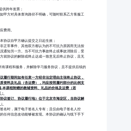
提供跨年发票；
如甲方对具体查询路径不明确，可随时联系乙方客服工
应费用。
本协议自甲方确认提交之日起生效；
非正常事件、其他双方都认为的不可抗力原因而无法按
况通知另一方。当不可抗力事故终止或事故消除后，受
方就协议的解除或终止达成一致意见后终止协议，且无
止所有课程和服务，并解除学习服务协议，且不提供后续的
议履行期间如有任意一方经非法定理由主张终止协议，
纸质资料及礼品（含运费），均应按照履约部分的比例支
金额-本课程附赠的教辅资料、礼品的价格及运费（若
算；
协议签订、协议履行地）位于北京市海淀区，当协议解
；
签名时，属于电子签名人专有；且仅由电子签名人控
的任何信息改动能够被发现。本协议的确认与线下手下