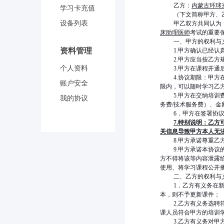
乙方：
内蒙古环球
学习卡充值
（下文简称甲方、
设备列表
甲乙双方共同认为
床助理医师
考试的重要
一、甲方的权利与
资料管理
1.
甲方确认已经认
2.
甲方应当按乙方
个人资料
3.
甲方在课程开通
4.
协议期限：甲方
账户安全
限内，可以随时学习乙
5.
甲方在交纳培训
我的协议
务费/技术服务费）、金
6
．甲方在签署协
7.
特别说明：乙方
关信息导致甲方本人无
8.
甲方承诺尊重乙
9.
甲方承诺本协议
方不得将该等内容泄露
使用、将学习课程公开
二、乙方的权利与
1
．乙方有义务在
本，则不予更新课件；
2.
乙方有义务选聘
课人员符合甲方的培训
3.
乙方有义务对甲