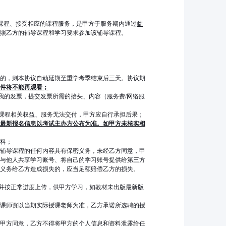
课程、接受相应的课程服务，是甲方于服务期内通过
临
照乙方的辅导课程和学习要求参加该辅导课程。
的，则本协议自动延期至重学考季结束后三天。协议期
课件将不能再观看；
我的发票，提交发票所需的抬头、内容（服务费/网络服
课程相关权益、服务无法交付，甲方应自行承担后果；
最新报名信息以考试主办方公布为准。如甲方未核实相
料；
辅导课程的任何内容具有保密义务，未经乙方同意，甲
与他人共享学习账号、将自己的学习账号提供给第三方
义务给乙方造成损失的，应当足额赔偿乙方的损失。
并按正常进度上传，供甲方学习，如教材未出版最新版
课师资以当期实际授课老师为准，乙方承诺所选聘的授
甲方同意，乙方不得将甲方的个人信息和资料泄露给任